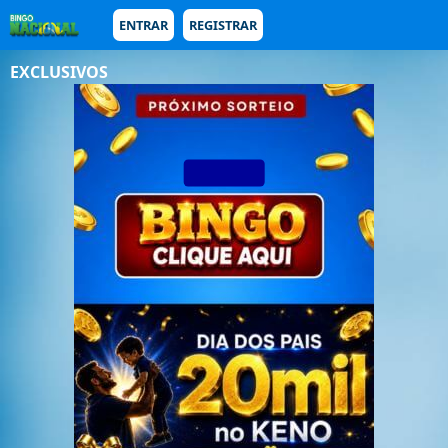
ENTRAR
REGISTRAR
EXCLUSIVOS